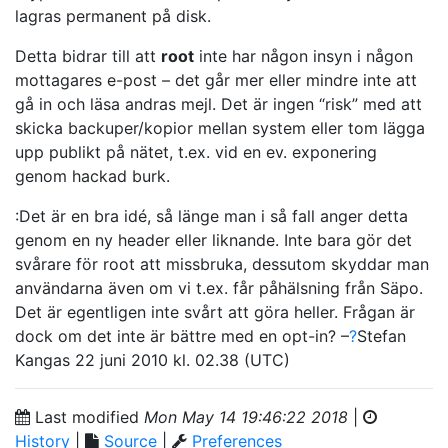
lagras permanent på disk.
Detta bidrar till att
root
inte har någon insyn i någon
mottagares e-post – det går mer eller mindre inte att
gå in och läsa andras mejl. Det är ingen “risk” med att
skicka backuper/kopior mellan system eller tom lägga
upp publikt på nätet, t.ex. vid en ev. exponering
genom hackad burk.
:Det är en bra idé, så länge man i så fall anger detta
genom en ny header eller liknande. Inte bara gör det
svårare för root att missbruka, dessutom skyddar man
användarna även om vi t.ex. får påhälsning från Säpo.
Det är egentligen inte svårt att göra heller. Frågan är
dock om det inte är bättre med en opt-in? –
?
Stefan
Kangas
22 juni 2010 kl. 02.38 (UTC)
Last modified
Mon May 14 19:46:22 2018
|
History
|
Source
|
Preferences