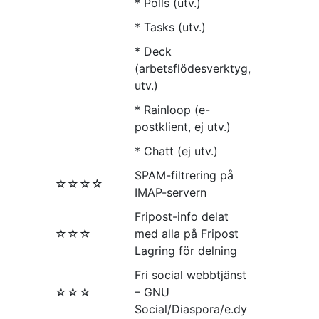
* Polls (utv.)
* Tasks (utv.)
* Deck
(arbetsflödesverktyg,
utv.)
* Rainloop (e-
postklient, ej utv.)
* Chatt (ej utv.)
SPAM-filtrering på
☆☆☆☆
IMAP-servern
Fripost-info delat
☆☆☆
med alla på Fripost
Lagring för delning
Fri social webbtjänst
☆☆☆
– GNU
Social/Diaspora/e.dy