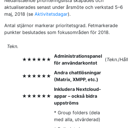
Nedanstående prioriteringslista skapades och
aktualiserades senast under årsmöte och verkstad 5–6
maj, 2018 (se
Aktivitetsdagar
).
Antal stjärnor markerar prioritetsgrad. Fetmarkerade
punkter beslutades som fokusområden för 2018.
Tekn.
Administrationspanel
★★★★★★
(
Tekn.
/
Håll
för användarkontot
Andra chattlösningar
★★★★★★
(Matrix, XMPP, etc.)
Inkludera Nextcloud-
★★★★★★
appar – också bidra
uppströms
* Group folders (dela
med alla, utvärderad)