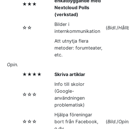
enkätbyggande med
★★★
Nextcloud Polls
(verkstad)
Bilder i
☆☆
(
Bidl.
/
Hållb
internkommunikation
Att utnytja flera
metoder: forumteater,
etc.
Opin.
★★★★
Skriva artiklar
Info till skolor
(Google-
☆☆☆
användningen
problematisk)
Hjälpa föreningar
☆☆☆
bort från Facebook,
(
Bild.
/
Opin
o.dy.