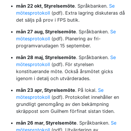
mån 22 okt, Styrelsemöte
. Språkbanken.
Se
mötesprotokoll
(pdf). Extra lagring diskuteras då
det säljs på prov i FPS butik.
mån 27 aug, Styrelsemöte
. Språkbanken.
Se
mötesprotokoll
(pdf). Planering av fri-
programvarudagen 15 september.
mån 28 maj, Styrelsemöte
. Språkbanken.
Se
mötesprotokoll
(pdf). För styrelsen
konstituerande möte. Också årsmötet gicks
igenom i detalj och utvärderades.
mån 23 apr, Styrelsemöte
. På lokal.
Se
mötesprotokoll
(pdf). Protokollet innehåller en
grundligt genomgång av den bekämpning
skräppost som Guilhem förfinat sistan tiden.
mån 26 mar, Styrelsemöte
. Språkbanken.
Se
mötesprotokoll
(pdf). Utvärdering av