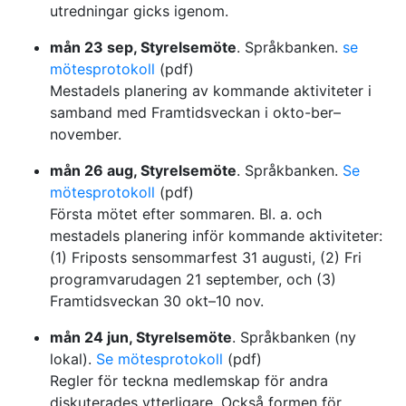
utredningar gicks igenom.
mån 23 sep, Styrelsemöte
. Språkbanken.
se
mötesprotokoll
(pdf)
Mestadels planering av kommande aktiviteter i
samband med Framtidsveckan i okto-ber–
november.
mån 26 aug, Styrelsemöte
. Språkbanken.
Se
mötesprotokoll
(pdf)
Första mötet efter sommaren. Bl. a. och
mestadels planering inför kommande aktiviteter:
(1) Friposts sensommarfest 31 augusti, (2) Fri
programvarudagen 21 september, och (3)
Framtidsveckan 30 okt–10 nov.
mån 24 jun, Styrelsemöte
. Språkbanken (ny
lokal).
Se mötesprotokoll
(pdf)
Regler för teckna medlemskap för andra
diskuterades ytterligare. Också formen för