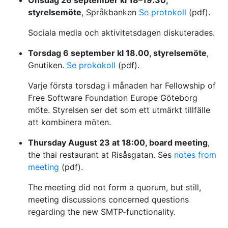
Onsdag 26 september kl 18–19.30,
styrelsemöte
, Språkbanken
Se protokoll
(pdf).
Sociala media och aktivitetsdagen diskuterades.
Torsdag 6 september kl 18.00, styrelsemöte
,
Gnutiken.
Se prokokoll
(pdf).
Varje första torsdag i månaden har Fellowship of
Free Software Foundation Europe Göteborg
möte. Styrelsen ser det som ett utmärkt tillfälle
att kombinera möten.
Thursday August 23 at 18:00, board meeting
,
the thai restaurant at Risåsgatan. Ses
notes from
meeting
(pdf).
The meeting did not form a quorum, but still,
meeting discussions concerned questions
regarding the new SMTP-functionality.