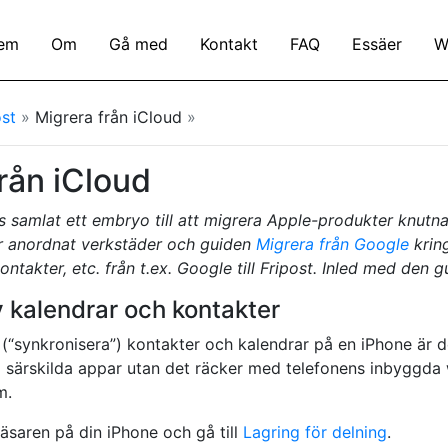
em
Om
Gå med
Kontakt
FAQ
Essäer
W
st
»
Migrera från iCloud
»
rån iCloud
 samlat ett embryo till att migrera Apple-produkter knutna ti
ar anordnat verkstäder och guiden
Migrera från Google
kring
ontakter, etc. från t.ex. Google till Fripost. Inled med den g
 kalendrar och kontakter
(“synkronisera”) kontakter och kalendrar på en iPhone är d
ra särskilda appar utan det räcker med telefonens inbyggd
m.
saren på din iPhone och gå till
Lagring för delning
.