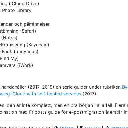
ring (iCloud Drive)
d Photo Library
alender och påminnelser
tämning (Safari)
 (Notes)
kronisering (Keychain)
 (Back to my mac)
(Find My)
amvara (iWork)
llhandahåller (2017–2019) en serie guider under rubriken
By
cing iCloud with self-hosted services
(2017).
en, den är inte komplett, men en bra början i alla fall. Flera
bination med Friposts guide för e-postmigration återstår i