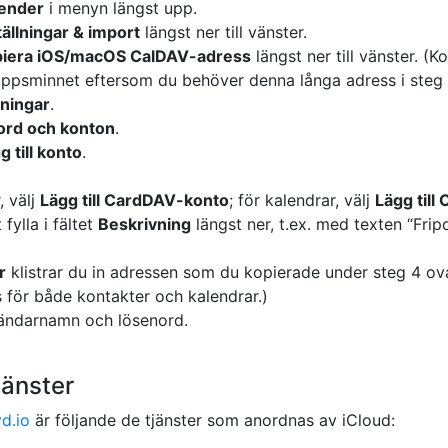
ender
i menyn längst upp.
tällningar & import
längst ner till vänster.
iera iOS/macOS CalDAV-adress
längst ner till vänster. (K
klippsminnet eftersom du behöver denna långa adress i steg 
lningar
.
ord och konton
.
g till konto
.
, välj
Lägg till CardDAV-konto
; för kalendrar, välj
Lägg till
fylla i fältet
Beskrivning
längst ner, t.ex. med texten “Frip
r
klistrar du in adressen som du kopierade under steg 4 o
 för både kontakter och kalendrar.)
nvändarnamn och lösenord.
jänster
d.io
är följande de tjänster som anordnas av iCloud: