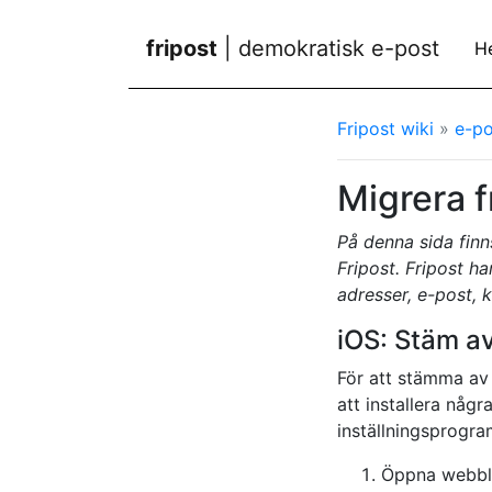
fripost
| demokratisk e-post
H
Fripost wiki
»
e-po
Migrera f
På denna sida finns
Fripost. Fripost h
adresser, e-post, k
iOS: Stäm av
För att stämma av 
att installera någ
inställningsprogra
Öppna webblä