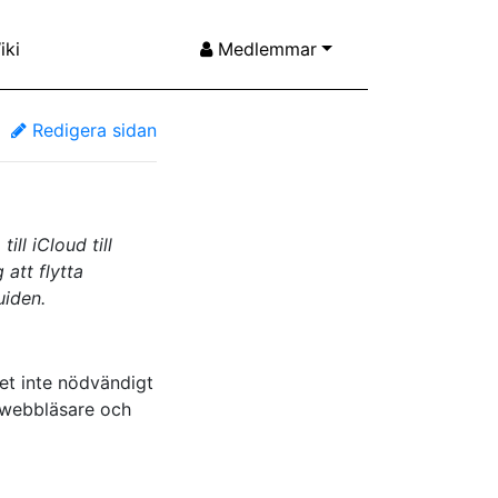
iki
Medlemmar
Redigera sidan
ll iCloud till
 att flytta
uiden.
et inte nödvändigt
a webbläsare och