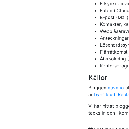
Filsynkronise
Foton (iClou
E-post (Mail)
Kontakter, k
Webbläsaravs
Anteckningar
Lösenordssyn
Fjärråtkomst
Återsökning 
Kontorsprogr
Källor
Bloggen
davd.io
ti
är
byeCloud: Repla
Vi har hittat blogg
täcks in och i kom