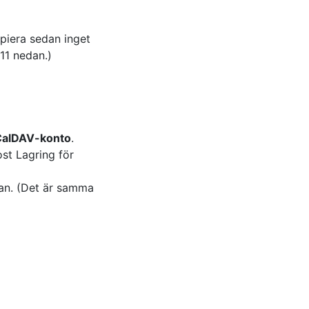
opiera sedan inget
11 nedan.)
 CalDAV-konto
.
ost Lagring för
van. (Det är samma