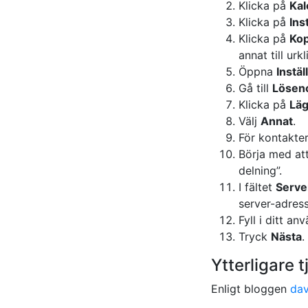
Klicka på
Kal
Klicka på
Ins
Klicka på
Kop
annat till ur
Öppna
Instäl
Gå till
Lösen
Klicka på
Läg
Välj
Annat
.
För kontakter
Börja med att 
delning”.
I fältet
Serve
server-adress
Fyll i ditt a
Tryck
Nästa
.
Ytterligare t
Enligt bloggen
dav