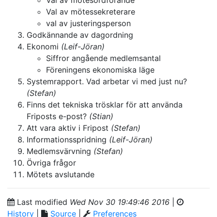
Val av mötesordförande
Val av mötessekreterare
val av justeringsperson
Godkännande av dagordning
Ekonomi
(Leif-Jöran)
Siffror angående medlemsantal
Föreningens ekonomiska läge
Systemrapport. Vad arbetar vi med just nu?
(Stefan)
Finns det tekniska trösklar för att använda
Friposts e-post?
(Stian)
Att vara aktiv i Fripost
(Stefan)
Informationsspridning
(Leif-Jöran)
Medlemsvärvning
(Stefan)
Övriga frågor
Mötets avslutande
Last modified
Wed Nov 30 19:49:46 2016
|
History
|
Source
|
Preferences